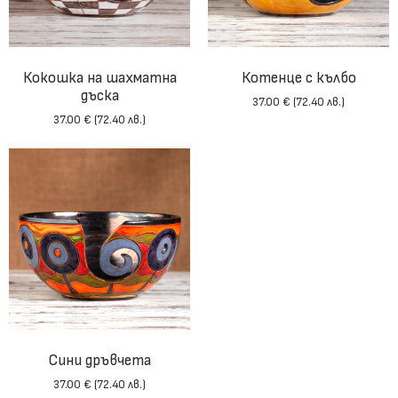
Кокошка на шахматна
Котенце с кълбо
дъска
37.00
€
(72.40 лв.)
37.00
€
(72.40 лв.)
Сини дръвчета
37.00
€
(72.40 лв.)