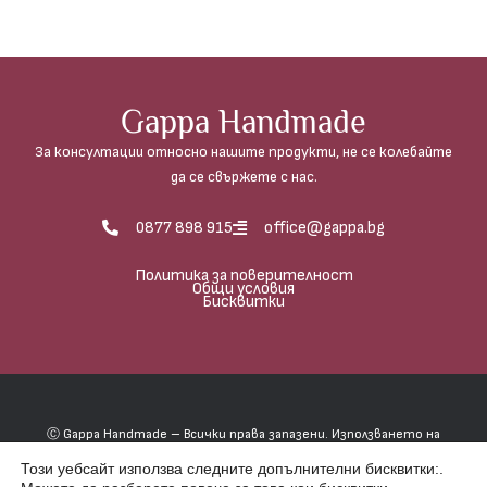
Gappa Handmade
За консултации относно нашите продукти, не се колебайте
да се свържете с нас.
0877 898 915
office@gappa.bg
Политика за поверителност
Общи условия
Бисквитки
Ⓒ Gappa Handmade – Всички права запазени. Използването на
фотографиите е абсолютно забранено, освен в случаите, когато
Този уебсайт използва следните допълнителни бисквитки:.
имате писмено разрешение от Гаппа хендмейд.