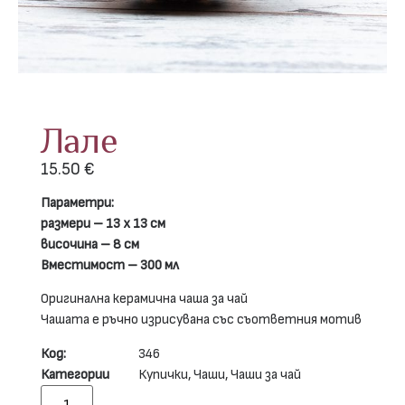
Лале
15.50
€
Параметри:
размери – 13 х 13 см
височина – 8 см
Вместимост – 300 мл
Оригинална керамична чаша за чай
Чашата е ръчно изрисувана със съответния мотив
Код:
346
Категории
Купички
,
Чаши
,
Чаши за чай