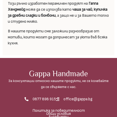
Този ръчно изработен керамичен продукт на
Гаппа
Хендмейд
може да се използва като
чаша за чай
,
купичка
за дребни сладки и бонбони
, а защо не и за Вашето топло
и студено мляко.
В нашите продукти сме заложили разнообразие от
мотиви, които могат да допринесат за уюта във всяка
кухня.
Gappa Handmade
За консултации относно нашите продукти, не се колебайте
да се свържете с нас.
0877 898 915
office@gappa.bg
Политика за поверителност
Общи условия
Бисквитки