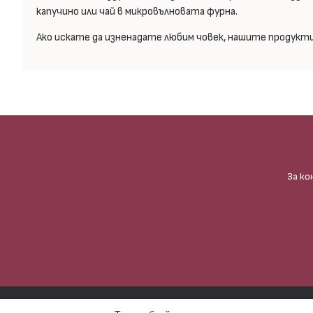
капучино или чай в микровълновата фурна.
Ако искате да изненадате любим човек, нашите продукти 
За ко
Ⓒ Gappa Handmade – Всички права запазени. Използването на фотог