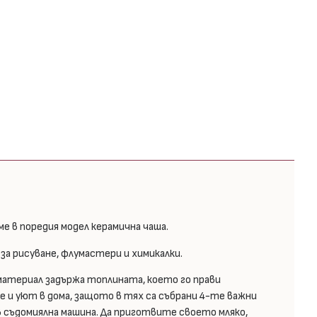
е в поредия модел керамична чаша.
за рисуване, флумастери и химикалки.
 материал задържа топлината, което го прави
и уют в дома, защото в тях са събрани 4-те важни
в съдомиялна машина. Да приготвите своето мляко,