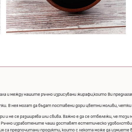
нала и между нашите ръчно изрисувани жирафи,които Ви предлагам
ки. В нея могат да бъдат поставени дори цветни моливи, четки 
 и не се разширява или свива. Важно е да се отбележи, че този
. Ръчно изработените чаши доставят естетическо удоволствие 
лия са предпочитани продукти, които с лекота може да измиете 