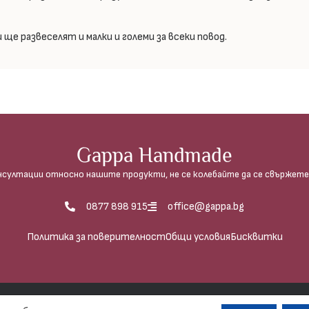
ще развеселят и малки и големи за всеки повод.
Gappa Handmade
нсултации относно нашите продукти, не се колебайте да се свържете 
0877 898 915
office@gappa.bg
Политика за поверителност
Общи условия
Бисквитки
рафиите е абсолютно забранено, освен в случаите, когато