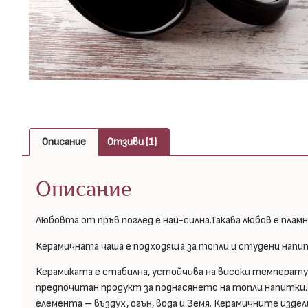
Описание
Отзиви (1)
Описание
Любовта от пръв поглед е най-силна.Такава любов е плам
Керамичната чаша е подходяща за топли и студени напит
Керамиката е стабилна, устойчива на високи температури
предпочитан продукт за поднасянето на топли напитки
елемента – въздух, огън, вода и Земя. Керамичните изде