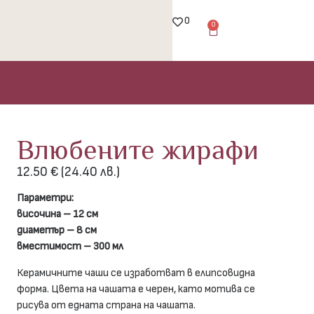
0
0
Влюбените жирафи
12.50
€
(24.40 лв.)
Параметри:
височина – 12 см
диаметър – 8 см
вместимост – 300 мл
Керамичните чаши се изработват в елипсовидна
форма. Цвета на чашата е черен, като мотива се
рисува от едната страна на чашата.