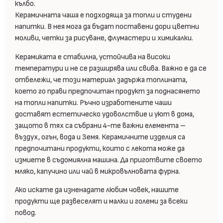
кълбо.
Керамичната чаша е подходяща за топли и студени
напитки. В нея мога да бъдат поставени дори цветни
моливи, четки за рисуване, флумастери и химикалки.
Керамиката е стабилна, устойчива на високи
температури и не се разширява или свива. Важно е да се
отбележи, че този материал задържа топлината,
което го прави предпочитан продукт за поднасянето
на топли напитки. Ръчно изработените чаши
доставят естетическо удоволствие и уют в дома,
защото в тях са събрани 4-те важни елемента –
въздух, огън, вода и Земя. Керамичните изделия са
предпочитани продукти, които с лекота може да
измиете в съдомиялна машина. Да приготвите своето
мляко, капучино или чай в микровълновата фурна.
Ако искате да изненадате любим човек, нашите
продукти ще развеселят и малки и големи за всеки
повод.