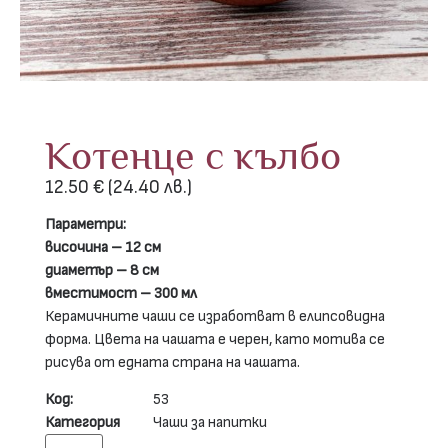
Котенце с кълбо
12.50
€
(24.40 лв.)
Параметри:
височина – 12 см
диаметър – 8 см
вместимост – 300 мл
Керамичните чаши се изработват в елипсовидна
форма. Цвета на чашата е черен, като мотива се
рисува от едната страна на чашата.
Код:
53
Категория
Чаши за напитки