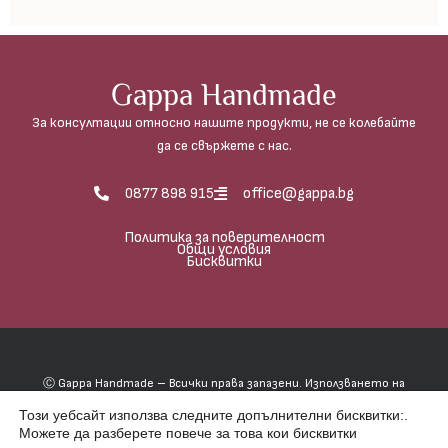
Gappa Handmade
За консултации относно нашите продукти, не се колебайте
да се свържете с нас.
0877 898 915
office@gappa.bg
Политика за поверителност
Общи условия
Бисквитки
Ⓒ Gappa Handmade – Всички права запазени. Използването на
фотографиите е абсолютно забранено, освен в случаите, когато
Този уебсайт използва следните допълнителни бисквитки:.
имате писмено разрешение от Гаппа хендмейд.
Можете да разберете повече за това кои бисквитки