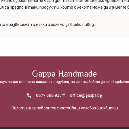
. Ръчно изработените чаши доставят естетическо удоволствие 
лия са предпочитани продукти, които с лекота може да измиете 
ще развеселят и малки и големи за всеки повод.
Gappa Handmade
нсултации относно нашите продукти, не се колебайте да се свържете 
0877 898 915
office@gappa.bg
Политика за поверителност
Общи условия
Бисквитки