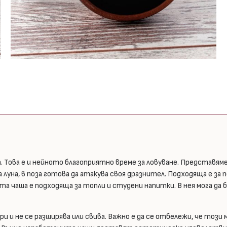
ова е и нейното благоприятно време за ловуване. Представяме
 луна, в поза готова да атакува своя дразнител. Подходяща е за 
а чаша е подходяща за топли и студени напитки. В нея мога да 
 и не се разширява или свива. Важно е да се отбележи, че този