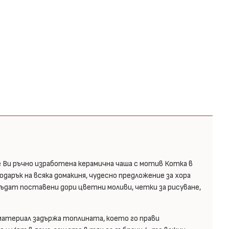
 Ви ръчно изработена керамична чаша с мотив Котка в
подарък на всяка домакиня, чудесно предложение за хора
бъдат поставени дори цветни моливи, четки за рисуване,
 материал задържа топлината, което го прави