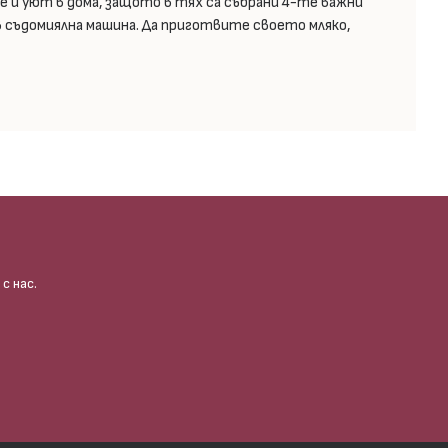
и уют в дома, защото в тях са събрани 4-те важни
в съдомиялна машина. Да приготвите своето мляко,
с нас.