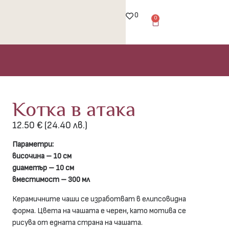
0
0
Котка в атака
12.50
€
(24.40 лв.)
Параметри:
височина – 10 см
диаметър – 10 см
вместимост – 300 мл
Керамичните чаши се изработват в елипсовидна
форма. Цвета на чашата е черен, като мотива се
рисува от едната страна на чашата.