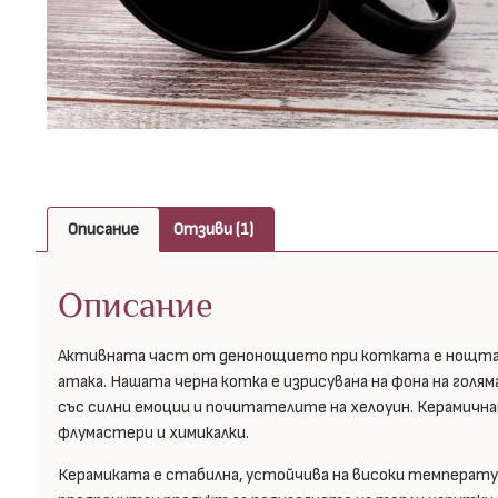
Описание
Отзиви (1)
Описание
Активната част от денонощието при котката е нощта. Т
атака. Нашата черна котка е изрисувана на фона на голяма
със силни емоции и почитателите на хелоуин. Керамичнат
флумастери и химикалки.
Керамиката е стабилна, устойчива на високи температури