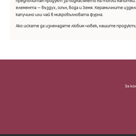
предпочитан продукт за поднасянето на топли напитки
елемента – въздух, огън, вода и Земя. Керамичните изде
капучино или чай в микровълновата фурна.
Ако искате да изненадате любим човек, нашите продукти 
За ко