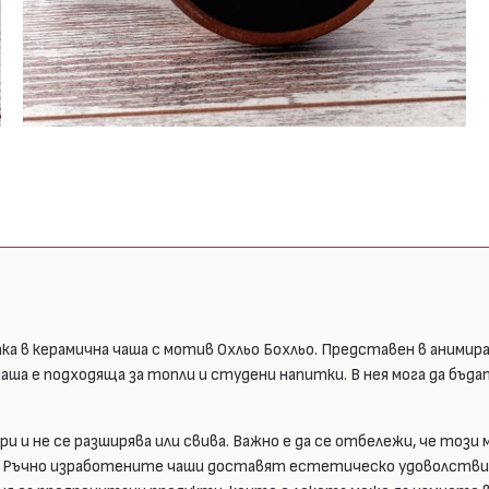
а в керамична чаша с мотив Охльо Бохльо. Представен в анимир
чаша е подходяща за топли и студени напитки. В нея мога да бъд
 и не се разширява или свива. Важно е да се отбележи, че този
. Ръчно изработените чаши доставят естетическо удоволствие 