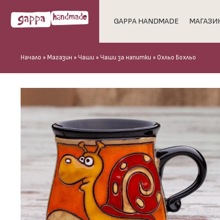
GAPPA HANDMADE
МАГАЗИ
Начало
»
Магазин
»
Чаши
»
Чаши за напитки
»
Охльо Бохльо