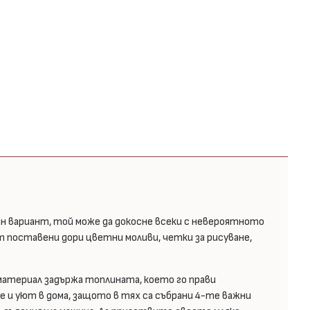
ан вариант, той може да докосне всеки с невероятното
ат поставени дори цветни моливи, четки за рисуване,
 материал задържа топлината, което го прави
и уют в дома, защото в тях са събрани 4-те важни