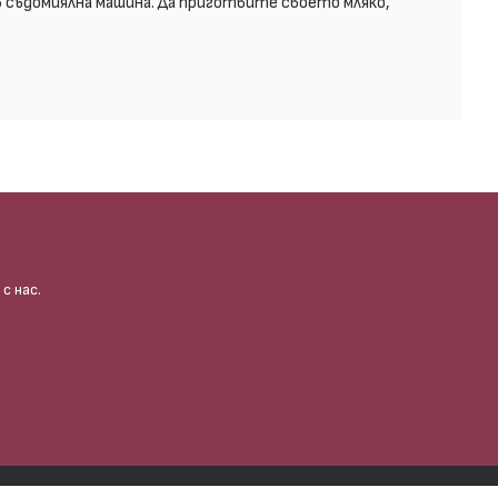
в съдомиялна машина. Да приготвите своето мляко,
с нас.