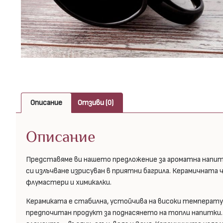
Описание
Отзиви (0)
Описание
Представяме ви нашето предложение за ароматна напитк
си излъчване изрисуван в приятни багрила. Керамичната 
флумастери и химикалки.
Керамиката е стабилна, устойчива на високи температури
предпочитан продукт за поднасянето на топли напитки