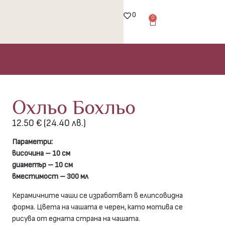
0
0
Охльо Бохльо
12.50
€
(24.40 лв.)
Параметри:
височина – 10 см
диаметър – 10 см
вместимост – 300 мл
Керамичните чаши се изработват в елипсовидна
форма. Цвета на чашата е черен, като мотива се
рисува от едната страна на чашата.