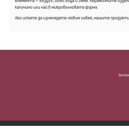
елемента – въздух, огън, вода и Земя. Керамичните изде
капучино или чай в микровълновата фурна.
Ако искате да изненадате любим човек, нашите продукти 
За ко