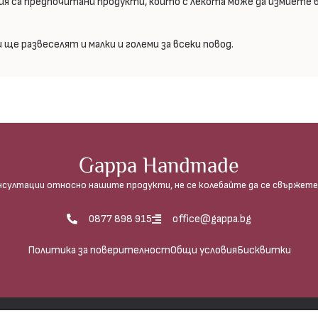
лия са предпочитани продукти, които с лекота може да измиете 
ще развеселят и малки и големи за всеки повод.
Gappa Handmade
нсултации относно нашите продукти, не се колебайте да се свържете 
0877 898 915
office@gappa.bg
Политика за поверителност
Общи условия
Бисквитки