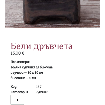
Бели дръвчета
15.00
€
Параметри:
голяма кутийка за бижута
размери – 10 х 10 см
височина – 9 см
Код:
137
Категория
кутийки