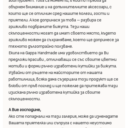
абитуриент. Това са моменти, в които трябва да
обърнем внимание и на допълнителните аксесоари, с
които ще се отличим сред нашите колеги, гости и
приятели. А кое допринася за това – разбира се
грижливо подбраните бижута. Тези наши
скъпоценности могат да имат своето място, където
грижливо можем да съхраняваме, което ще допринесе за
тяхното дълготрайно ползване.
Екипа на Gappa Handmade има удоволствието да Ви
предложи красиви , отличаващи се със своите цветни
мотиви и форми ръчно изработени кутийки за бижута.
Извайни от ръцете на майсторите от нашата
работилница, всяка дама съзерцала този продукт ще се
влюби от пръв поглед и ще пожелае да притежава тази
изискана ръчно изработена кутийка за своите
скъпоценности.
А Вие господине,
Ако сте попаднали на тази галерия, може да изненадате
Вашата приятелка или съпруга с нашето неустоимо