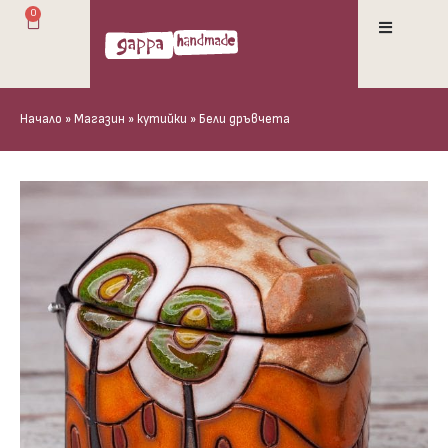
0
Начало
»
Магазин
»
кутийки
»
Бели дръвчета