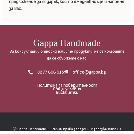
предложение за подарък, който ежедневно ще й напомня
за Вас.
Gappa Handmade
За консултации относно нашите продукти, не се колебайте
да се свържете с нас.
0877 898 915
office@gappa.bg
Политика за поверителност
Общи условия
Бисквитки
Ⓒ Gappa Handmade – Всички права запазени. Използването на