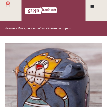
0
Начало
»
Магазин
»
кутийки
»
Котки портрет