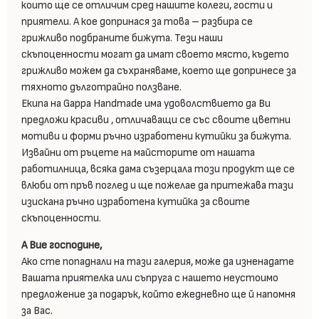
които ще се отличим сред нашите колеги, гости и
приятели. А кое допринася за това – разбира се
грижливо подбраните бижута. Тези наши
скъпоценности могат да имат своето място, където
грижливо можем да съхраняваме, което ще допринесе за
тяхното дълготрайно ползване.
Екипа на Gappa Handmade има удоволствието да Ви
предложи красиви , отличаващи се със своите цветни
мотиви и форми ръчно изработени кутийки за бижута.
Извайни от ръцете на майсторите от нашата
работилница, всяка дама съзерцала този продукт ще се
влюби от пръв поглед и ще пожелае да притежава тази
изискана ръчно изработена кутийка за своите
скъпоценности.
А Вие господине,
Ако сте попаднали на тази галерия, може да изненадате
Вашата приятелка или съпруга с нашето неустоимо
предложение за подарък, който ежедневно ще й напомня
за Вас.