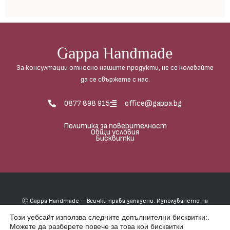
Gappa Handmade
За консултации относно нашите продукти, не се колебайте
да се свържете с нас.
0877 898 915
office@gappa.bg
Политика за поверителност
Общи условия
Бисквитки
Ⓒ Gappa Handmade – Всички права запазени. Използването на
фотографиите е абсолютно забранено, освен в случаите, когато
Този уебсайт използва следните допълнителни бисквитки:.
имате писмено разрешение от Гаппа хендмейд.
Можете да разберете повече за това кои бисквитки