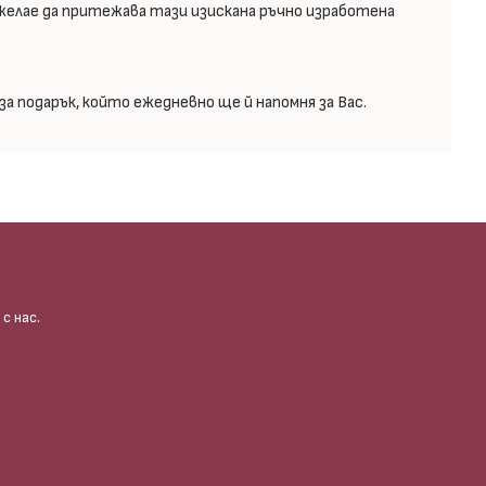
желае да притежава тази изискана ръчно изработена
а подарък, който ежедневно ще й напомня за Вас.
с нас.