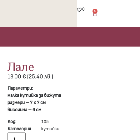
0
0
Лале
13.00
€
(25.40 лв.)
Параметри:
малка кутийка за бижута
размери – 7 х 7 см
височина – 6 см
Код:
105
Категория
кутийки