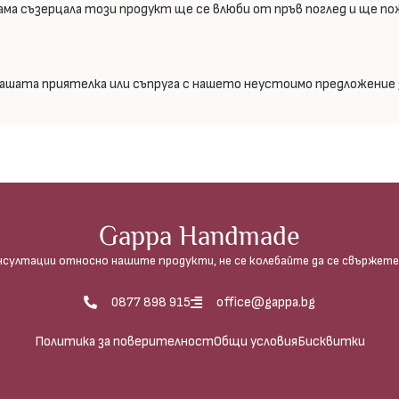
ма съзерцала този продукт ще се влюби от пръв поглед и ще по
Вашата приятелка или съпруга с нашето неустоимо предложение з
Gappa Handmade
нсултации относно нашите продукти, не се колебайте да се свържете 
0877 898 915
office@gappa.bg
Политика за поверителност
Общи условия
Бисквитки