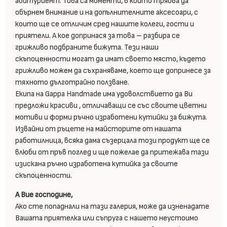
абитуриент. Това са моменти, в които трябва да
обърнем внимание и на допълнителните аксесоари, с
които ще се отличим сред нашите колеги, гости и
приятели. А кое допринася за това – разбира се
грижливо подбраните бижута. Тези наши
скъпоценности могат да имат своето място, където
грижливо можем да съхраняваме, което ще допринесе за
тяхното дълготрайно ползване.
Екипа на Gappa Handmade има удоволствието да Ви
предложи красиви , отличаващи се със своите цветни
мотиви и форми ръчно изработени кутийки за бижута.
Извайни от ръцете на майсторите от нашата
работилница, всяка дама съзерцала този продукт ще се
влюби от пръв поглед и ще пожелае да притежава тази
изискана ръчно изработена кутийка за своите
скъпоценности.
А Вие господине,
Ако сте попаднали на тази галерия, може да изненадате
Вашата приятелка или съпруга с нашето неустоимо