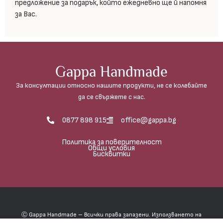
предложение за подарък, който ежедневно ще й напомня
за Вас.
Gappa Handmade
За консултации относно нашите продукти, не се колебайте
да се свържете с нас.
0877 898 915
office@gappa.bg
Политика за поверителност
Общи условия
Бисквитки
Ⓒ Gappa Handmade – Всички права запазени. Използването на