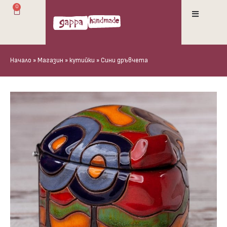
0
Начало
»
Магазин
»
кутийки
»
Сини дръвчета