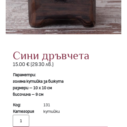
Сини дръвчета
15.00
€
(29.30 лв.)
Параметри:
голяма кутийка за бижута
размери – 10 х 10 см
височина – 9 см
Код:
131
Категория
кутийки