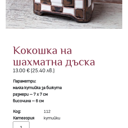
Кокошка на
шахматна дъска
13.00
€
(25.40 лв.)
Параметри:
малка кутийка за бижута
размери – 7 х 7 см
височина – 6 см
Код:
112
Категория
кутийки