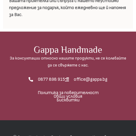
Вашата приятелка или съпруга с нашето неустоимо
предложение за подарък, който ежедневно ще й напомня
за Вас.
Gappa Handmade
За консултации относно нашите продукти, не се колебайте
да се свържете с нас.
0877 898 915
office@gappa.bg
Политика за поверителност
Общи условия
Бисквитки