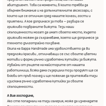
абитуриент. Това са моменти, в които трябва да
обърнем внимание и на допълнителните аксесоари, с
които ще се отличим сред нашите колеги, гости и
приятели. А кое допринася за това – разбира се
грижливо подбраните бижута. Тези наши
скъпоценности могат да имат своето място, където
грижливо можем да съхраняваме, което ще допринесе за
тяхното дълготрайно ползване.
Екипа на Gappa Handmade има удоволствието да Ви
предложи красиви , отличаващи се със своите цветни
мотиви и форми ръчно изработени кутийки за бижута.
Извайни от ръцете на майсторите от нашата
работилница, всяка дама съзерцала този продукт ще се
влюби от пръв поглед и ще пожелае да притежава тази
изискана ръчно изработена кутийка за своите
скъпоценности.
А Вие господине,
Ако сте попаднали на тази галерия, може да изненадате