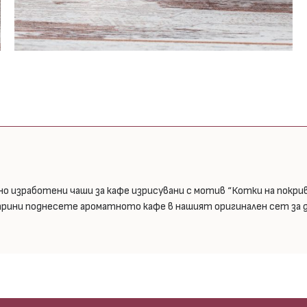
чно изработени чаши за кафе изрисувани с мотив “Котки на покри
рини поднесете ароматното кафе в нашият оригинален сет за д