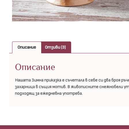
Описание
Отзиви (3)
Описание
Нашата Зимна приказка е съчетала в себе си два броя ръ
захарница в същия мотив. В живописните снежнобели ут
подходящ за ежедневна употреба.