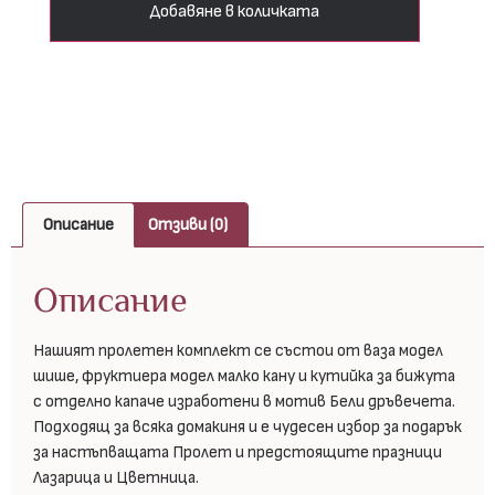
Добавяне в количката
Описание
Отзиви (0)
Описание
Нашият пролетен комплект се състои от ваза модел
шише, фруктиера модел малко кану и кутийка за бижута
с отделно капаче изработени в мотив Бели дръвечета.
Подходящ за всяка домакиня и е чудесен избор за подарък
за настъпващата Пролет и предстоящите празници
Лазарица и Цветница.