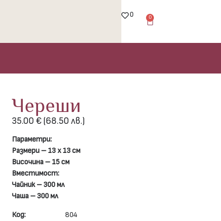
0
0
Череши
35.00
€
(68.50 лв.)
Параметри:
Размери – 13 х 13 см
Височина – 15 см
Вместимост:
Чайник – 300 мл
Чаша – 300 мл
Код:
804