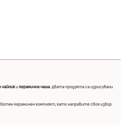
 чайник
и
керамична чаша
. Двата продукта са изрисувани
аботен керамичен комплект, като направите своя избор