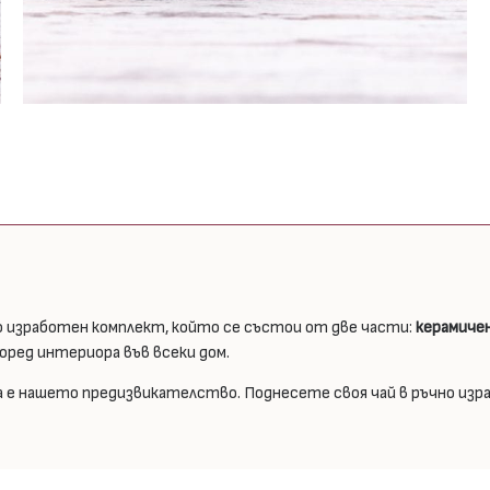
 изработен комплект, който се състои от две части:
керамичен
оред интериора във всеки дом.
а е нашето предизвикателство. Поднесете своя чай в ръчно изр