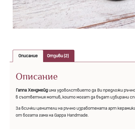
Описание
Отзиви (2)
Описание
Гаппа Хендмейд
има удоволствието да Ви предложи ръчно
в съответния мотив, които могат да бъдат избирани сп
За всички ценители на ръчно изработената арт керамик
от богата гама на Gappa Handmade.