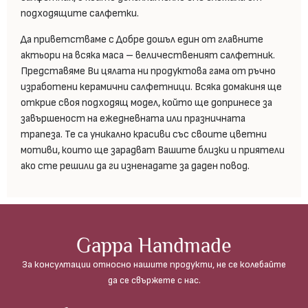
подходящите салфетки.
Да приветстваме с Добре дошъл един от главните
актьори на всяка маса – величественият салфетник.
Представяме Ви цялата ни продуктова гама от ръчно
изработени керамични салфетници. Всяка домакиня ще
открие своя подходящ модел, който ще допринесе за
завършеност на ежедневната или празничната
трапеза. Те са уникално красиви със своите цветни
мотиви, които ще зарадват Вашите близки и приятели
ако сте решили да ги изненадате за даден повод.
Gappa Handmade
За консултации относно нашите продукти, не се колебайте
да се свържете с нас.