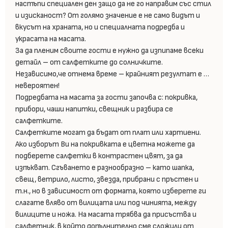
настъпи специален ден защо да не го направим със стил
и изисканост? От голямо значение е не само видът и
вкусът на храната, но и специалната подредба и
украсата на масата.
За да пленим своите гости е нужно да изпипаме всеки
детайл – от салфетките до солничките.
Независимо,че отнема време – крайният резултат е …
невероятен!
Подредбата на масата за гости започва с: покривка,
прибори, чаши напитки, свещник и разбира се
салфетките.
Салфетките могат да бъдат от плат или хартиени.
Ако изборът Ви на покривката е цветна можете да
подберете салфетки в контрастен цвят, за да
изпъкват. Сгъването е разнообразно – като шапка,
свещ, ветрило, листо, звезда, прибрани с пръстен и
т.н., но в зависимост от формата, която изберете ги
слагате вляво от вилицата или под чинията, между
вилиците и ножа. На масата трябва да присъства и
салфетник, в който допълнително сме сложили от