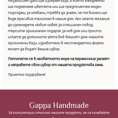
Независимо дали ще изберем ваза, в която ежедневно
ще подменяме цветята или ще предпочетем модел
подходящ за икебани, трябва да знаем, че тя винаги ще
бъде красивия талисман в нашия дом. Ако имате желание
да изненадате любим човек за специален повод,
търсите оригинален подарък за нов дом или просто
искате да допълните уюта във Вашият дом-нашите
оригинални вази, изработени в нестандартни форми
могат да бъдат Вашия избор.
Потопете се в необятното море на керамичния занаят
и направете своя избор от нашата продуктова гама.
Приятно пазаруване!
Gappa Handmade
За консултации относно нашите продукти, не се колебайте