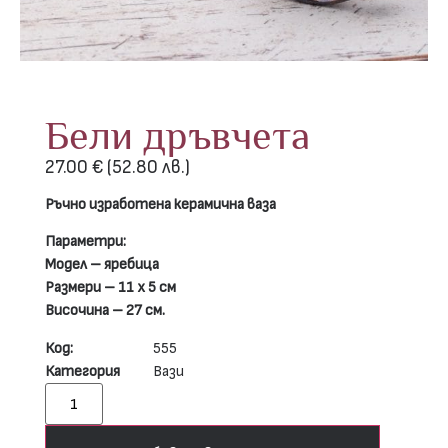
Бели дръвчета
27.00
€
(52.80 лв.)
Ръчно изработена керамична ваза
Параметри:
Модел – яребица
Размери – 11 х 5 см
Височина – 27 см.
Код:
555
Категория
Вази