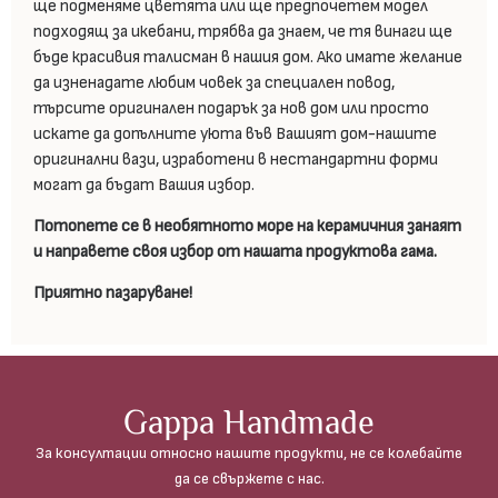
ще подменяме цветята или ще предпочетем модел
подходящ за икебани, трябва да знаем, че тя винаги ще
бъде красивия талисман в нашия дом. Ако имате желание
да изненадате любим човек за специален повод,
търсите оригинален подарък за нов дом или просто
искате да допълните уюта във Вашият дом-нашите
оригинални вази, изработени в нестандартни форми
могат да бъдат Вашия избор.
Потопете се в необятното море на керамичния занаят
и направете своя избор от нашата продуктова гама.
Приятно пазаруване!
Gappa Handmade
За консултации относно нашите продукти, не се колебайте
да се свържете с нас.