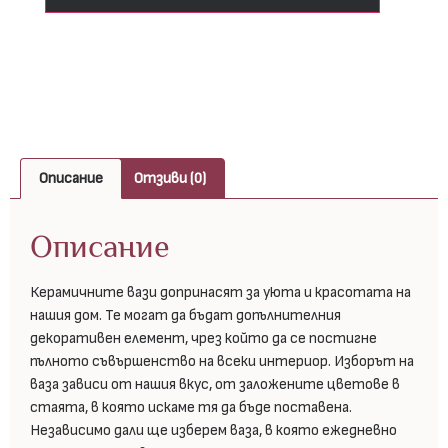
Описание
Отзиви (0)
Описание
Керамичните вази допринасят за уюта и красотата на
нашия дом. Те могат да бъдат допълнителния
декоративен елемент, чрез който да се постигне
пълното съвършенство на всеки интериор. Изборът на
ваза зависи от нашия вкус, от заложените цветове в
стаята, в която искаме тя да бъде поставена.
Независимо дали ще изберем ваза, в която ежедневно