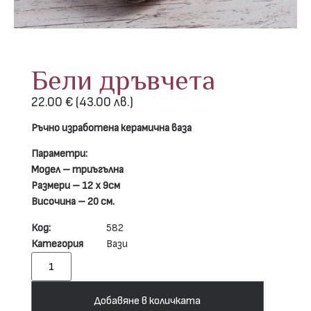
Бели дръвчета
22.00
€
(43.00 лв.)
Ръчно изработена керамична ваза
Параметри:
Модел – триъгълна
Размери – 12 х 9см
Височина – 20 см.
Код:
582
Категория
Вази
Добавяне в количката