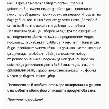
нашия дом. Те могат да бъдат допълнителния
декоративен елемент, чрез който да се постигне
пълното съвършенство на всеки интериор. Изборът на
ваза зависи от нашия вкус, от заложените цветове в
стаята, в която искаме тя да бъде поставена.
Независимо дали ще изберем ваза, в която ежедневно
ще подменяме цветята или ще предпочетем модел
подходящ за икебани, трябва да знаем, че тя винаги ще
бъде красивия талисман в нашия дом. Ако имате желание
да изненадате любим човек за специален повод,
търсите оригинален подарък за нов дом или просто
искате да допълните уюта във Вашият дом-нашите
оригинални вази
, изработени в нестандартни форми
могат да бъдат Вашия избор.
Потопете се в необятното море на керамичния занаят
и направете своя избор от нашата продуктова гама.
Приятно пазаруване!