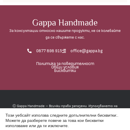
Gappa Handmade
За консултации относно нашите продукти, не се колебайте
да се свържете с нас.
0877 898 915
office@gappa.bg
Политика за поверителност
Общи условия
Бисквитки
Ⓒ Gappa Handmade – Всички права запазени. Използването на
фотографиите е абсолютно забранено, освен в случаите, когато
Този уебсайт използва следните допълнителни бисквитки:.
имате писмено разрешение от Гаппа хендмейд.
Можете да разберете повече за това кои бисквитки
използваме или да ги изключитe.
фотография и изработка на сайт | etrix.bg