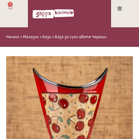
0
Начало
»
Магазин
»
Вази
»
Ваза за сухи цветя Череши