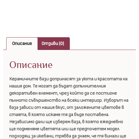
Описание
Отзиви (0)
Описание
Керамичните вази допринасят за уюта и красотата на
нашия дом. Те могат да бъдат допълнителния
декоративен елемент, чрез който да се постигне
пълното съвършенство на всеки интериор. Изборът на
ваза зависи от нашия вкус, от заложените цветове в
стаята, в която искаме тя да бъде поставена.
Независимо дали ще изберем ваза, в която ежедневно
ще подменяме цветята или ще предпочетем модел
подходящ за икебани, трябва да знаем, че тя винаги ще