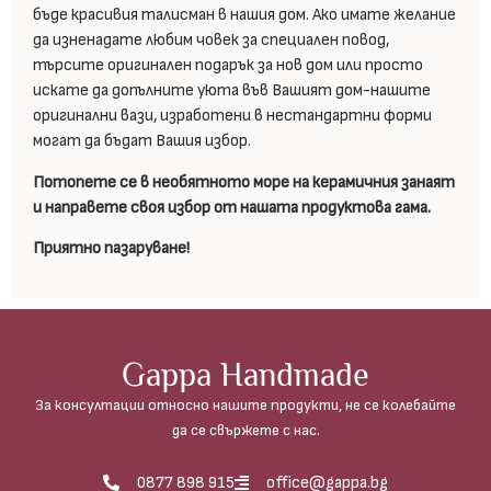
бъде красивия талисман в нашия дом. Ако имате желание
да изненадате любим човек за специален повод,
търсите оригинален подарък за нов дом или просто
искате да допълните уюта във Вашият дом-нашите
оригинални вази, изработени в нестандартни форми
могат да бъдат Вашия избор.
Потопете се в необятното море на керамичния занаят
и направете своя избор от нашата продуктова гама.
Приятно пазаруване!
Gappa Handmade
За консултации относно нашите продукти, не се колебайте
да се свържете с нас.
0877 898 915
office@gappa.bg