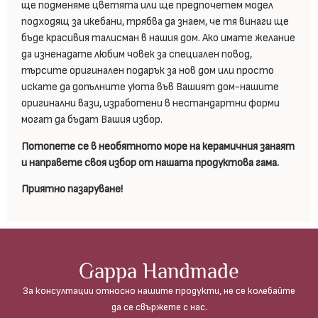
ще подменяме цветята или ще предпочетем модел
подходящ за икебани, трябва да знаем, че тя винаги ще
бъде красивия талисман в нашия дом. Ако имате желание
да изненадате любим човек за специален повод,
търсите оригинален подарък за нов дом или просто
искате да допълните уюта във Вашият дом-нашите
оригинални вази, изработени в нестандартни форми
могат да бъдат Вашия избор.
Потопете се в необятното море на керамичния занаят
и направете своя избор от нашата продуктова гама.
Приятно пазаруване!
Gappa Handmade
За консултации относно нашите продукти, не се колебайте
да се свържете с нас.