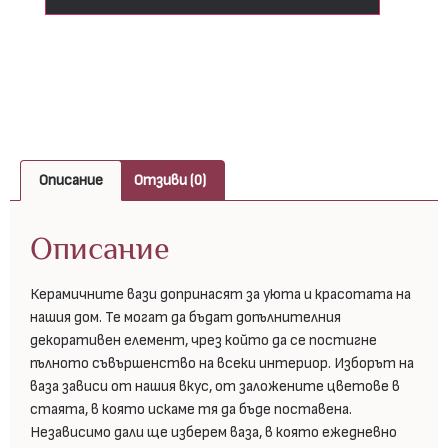
Описание
Отзиви (0)
Описание
Керамичните вази допринасят за уюта и красотата на
нашия дом. Те могат да бъдат допълнителния
декоративен елемент, чрез който да се постигне
пълното съвършенство на всеки интериор. Изборът на
ваза зависи от нашия вкус, от заложените цветове в
стаята, в която искаме тя да бъде поставена.
Независимо дали ще изберем ваза, в която ежедневно