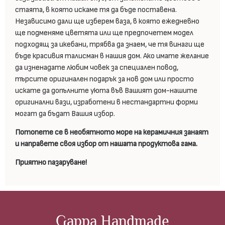
стаята, в която искаме тя да бъде поставена.
Независимо дали ще изберем ваза, в която ежедневно
ще подменяме цветята или ще предпочетем модел
подходящ за икебани, трябва да знаем, че тя винаги ще
бъде красивия талисман в нашия дом. Ако имате желание
да изненадате любим човек за специален повод,
търсите оригинален подарък за нов дом или просто
искате да допълните уюта във Вашият дом-нашите
оригинални вази, изработени в нестандартни форми
могат да бъдат Вашия избор.
Потопете се в необятното море на керамичния занаят
и направете своя избор от нашата продуктова гама.
Приятно пазаруване!
Gappa Handmade