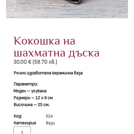
Кокошка на
шахматна дъска
30.00
€
(58.70 лв.)
Ръчно изработена керамична ваза
Параметри:
Модел – усукана
Размери – 12 х 9 см
Височина – 25 см.
Код:
524
Категория
Вази