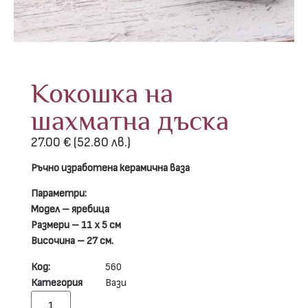
Кокошка на
шахматна дъска
27.00
€
(52.80 лв.)
Ръчно изработена керамична ваза
Параметри:
Модел – яребица
Размери – 11 х 5 см
Височина – 27 см.
Код:
560
Категория
Вази