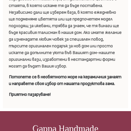
стаята, в която искаме тя да бъде поставена.
Независимо дали ще изберем ваза, в която ежедневно
ще подменяме цветята или ще предпочетем модел
подходящ за икебани, трябва да знаем, че тя винаги ще
бъде красивия талисман в нашия дом. Ако имате желание
да изненадате любим човек за специален повод,
търсите оригинален подарък за нов дом или просто
искате да допълните уюта във Вашият дом-нашите
оригинални вази, изработени в нестандартни форми
могат да бъдат Вашия избор.
Потопете се в необятното море на керамичния занаят
и направете своя избор от нашата продуктова гама.
Приятно пазаруване!
Gappa Handmade