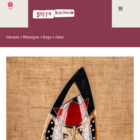
0
Начало
»
Магазин
»
Вази
»
Лале