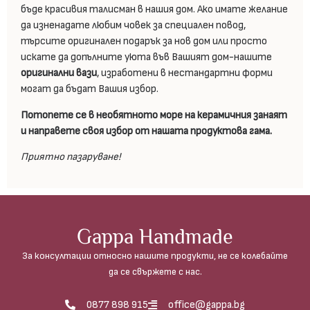
бъде красивия талисман в нашия дом. Ако имате желание
да изненадате любим човек за специален повод,
търсите оригинален подарък за нов дом или просто
искате да допълните уюта във Вашият дом-нашите
оригинални вази
, изработени в нестандартни форми
могат да бъдат Вашия избор.
Потопете се в необятното море на керамичния занаят
и направете своя избор от нашата продуктова гама.
Приятно пазаруване!
Gappa Handmade
За консултации относно нашите продукти, не се колебайте
да се свържете с нас.
0877 898 915
office@gappa.bg