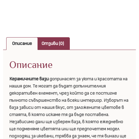
Описание
Отзиви (0)
Описание
Керамичните вази
допринасят за уюта и красотата на
нашия дом. Те могат да бъдат допълнителния
декоративен елемент, чрез който да се постигне
пълното съвършенство на всеки интериор. Изборът на
ваза зависи от нашия вкус, от заложените цветове в
стаята, в която искаме тя да бъде поставена.
Независимо дали ще изберем ваза, в която ежедневно
ще подменяме цветята или ще предпочетем модел
подходящ за икебани, трябва да знаем, че тя винаги ще