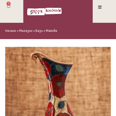
0
Начало
»
Магазин
»
Вази
»
Макове