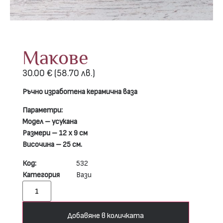
Макове
30.00
€
(58.70 лв.)
Ръчно изработена керамична ваза
Параметри:
Модел – усукана
Размери – 12 х 9 см
Височина – 25 см.
Код:
532
Категория
Вази
Добавяне в количката