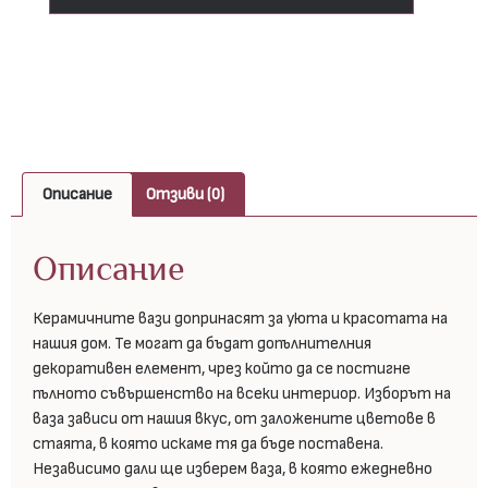
Описание
Отзиви (0)
Описание
Керамичните вази допринасят за уюта и красотата на
нашия дом. Те могат да бъдат допълнителния
декоративен елемент, чрез който да се постигне
пълното съвършенство на всеки интериор. Изборът на
ваза зависи от нашия вкус, от заложените цветове в
стаята, в която искаме тя да бъде поставена.
Независимо дали ще изберем ваза, в която ежедневно