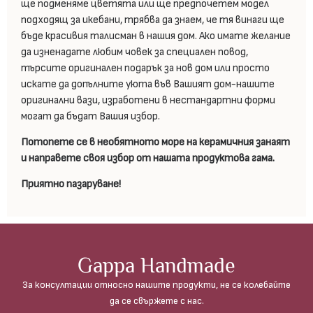
ще подменяме цветята или ще предпочетем модел
подходящ за икебани, трябва да знаем, че тя винаги ще
бъде красивия талисман в нашия дом. Ако имате желание
да изненадате любим човек за специален повод,
търсите оригинален подарък за нов дом или просто
искате да допълните уюта във Вашият дом-нашите
оригинални вази, изработени в нестандартни форми
могат да бъдат Вашия избор.
Потопете се в необятното море на керамичния занаят
и направете своя избор от нашата продуктова гама.
Приятно пазаруване!
Gappa Handmade
За консултации относно нашите продукти, не се колебайте
да се свържете с нас.