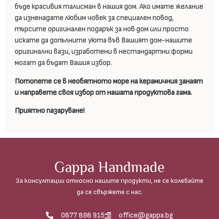
бъде красивия талисман в нашия дом. Ако имате желание
да изненадате любим човек за специален повод,
търсите оригинален подарък за нов дом или просто
искате да допълните уюта във Вашият дом-нашите
оригинални вази, изработени в нестандартни форми
могат да бъдат Вашия избор.
Потопете се в необятното море на керамичния занаят
и направете своя избор от нашата продуктова гама.
Приятно пазаруване!
Gappa Handmade
За консултации относно нашите продукти, не се колебайте
да се свържете с нас.
0877 898 915
office@gappa.bg