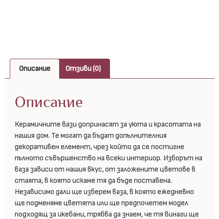
Описание
Отзиви (0)
Описание
Керамичните вази допринасят за уюта и красотата на
нашия дом. Те могат да бъдат допълнителния
декоративен елемент, чрез който да се постигне
пълното съвършенство на всеки интериор. Изборът на
ваза зависи от нашия вкус, от заложените цветове в
стаята, в която искаме тя да бъде поставена.
Независимо дали ще изберем ваза, в която ежедневно
ще подменяме цветята или ще предпочетем модел
подходящ за икебани, трябва да знаем, че тя винаги ще