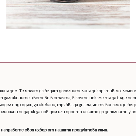
ашия дом. Те могат да бъдат допълнителния декоративен елемен
от заложените цветове в стаята, в която искаме тя да бъде пос
ел подходящ за икебани, трябва да знаем, че тя винаги ще бъде
игинален подарък за нов дом или просто искате да допълните у
 направете своя избор от нашата продуктова гама.