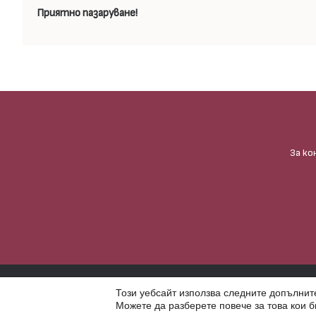
Приятно пазаруване!
За ко
Ⓒ Gappa Handmade – Всички права запазени. Използването на фотог
Този уебсайт използва следните допълните
имате писмено разрешение от Гаппа хендмейд.
Можете да разберете повече за това кои б