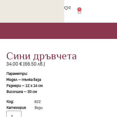
0
0
Сини дръвчета
34.00
€
(66.50 лв.)
Параметри:
Модел – тънка ваза
Размери – 12 х 14 см
Височина – 30 см
Код:
622
Категория
Вази