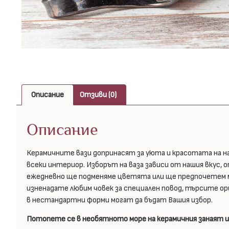
Описание
Отзиви (0)
Описание
Керамичните вази допринасят за уюта и красотата на н
всеки интериор. Изборът на ваза зависи от нашия вкус, 
ежедневно ще подменяме цветята или ще предпочетем мод
изненадате любим човек за специален повод, търсите ор
в нестандартни форми могат да бъдат Вашия избор.
Потопете се в необятното море на керамичния занаят и