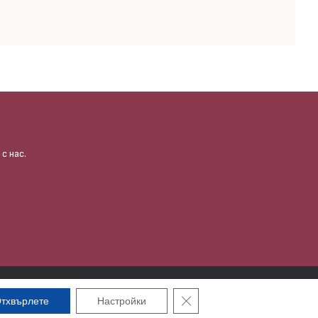
с нас.
фотография и изработка на сайт | etrix.bg
Close GDPR Cookie Banner
тхвърлете
Настройки