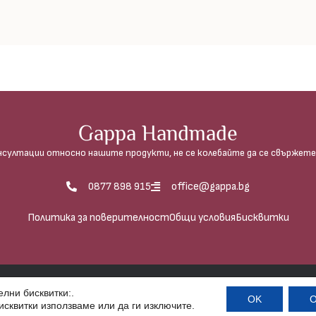
Gappa Handmade
нсултации относно нашите продукти, не се колебайте да се свържете 
0877 898 915
office@gappa.bg
Политика за поверителност
Общи условия
Бисквитки
рафиите е абсолютно забранено, освен в случаите, когато
лни бисквитки:.
OK
О
исквитки използваме или да ги изключитe.