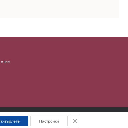
с нас.
фотография и изработка на сайт | etrix.bg
Close GDPR Cookie Banner
тхвърлете
Настройки