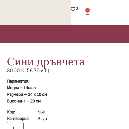
0
0
Сини дръвчета
30.00
€
(58.70 лв.)
Параметри:
Модел – Шише
Размери – 14 х 10 см
Височина – 23 см
Код:
980
Категория
Вази