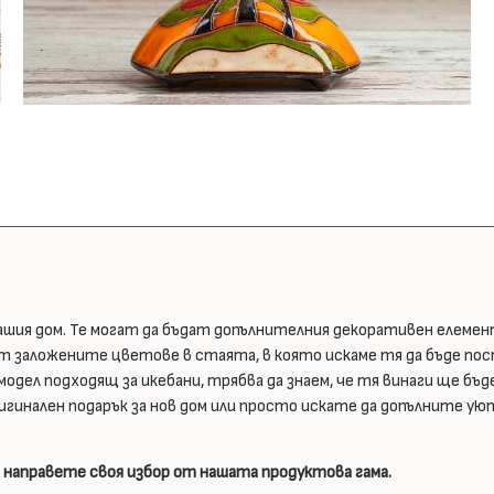
ашия дом. Те могат да бъдат допълнителния декоративен елемен
от заложените цветове в стаята, в която искаме тя да бъде пос
ел подходящ за икебани, трябва да знаем, че тя винаги ще бъде
ригинален подарък за нов дом или просто искате да допълните 
 направете своя избор от нашата продуктова гама.