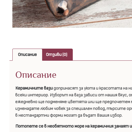
Описание
Отзиви (0)
Описание
Керамичните вази
допринасят за уюта и красотата на н
всеки интериор. Изборът на ваза зависи от нашия вкус, 
ежедневно ще подменяме цветята или ще предпочетем мод
изненадате любим човек за специален повод, търсите о
в нестандартни форми могат да бъдат Вашия избор.
Потопете се в необятното море на керамичния занаят и