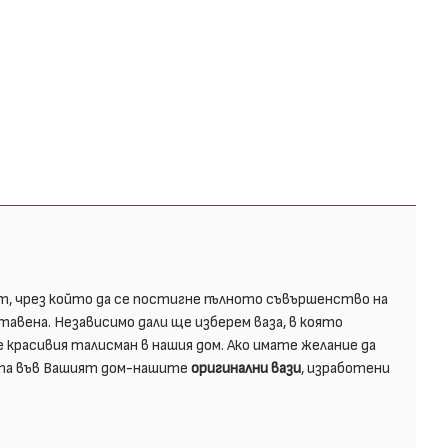
т, чрез който да се постигне пълното съвършенство на
тавена. Независимо дали ще изберем ваза, в която
 красивия талисман в нашия дом. Ако имате желание да
уюта във Вашият дом-нашите
оригинални вази
, изработени