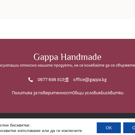
Gappa Handmade
нсултации относно нашите продукти, не се колебайте да се свържете 
0877 898 915
office@gappa.bg
Политика за поверителност
Общи условия
Бисквитки
рафиите е абсолютно забранено, освен в случаите, когато
лни бисквитки:.
OK
О
исквитки използваме или да ги изключитe.