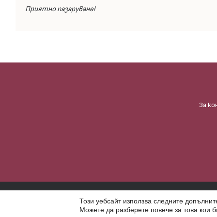
Приятно пазаруване!
За ко
Ⓒ Gappa Handmade – Всички права запазени. Използването на фотог
Този уебсайт използва следните допълните
имате писмено разрешение от Гаппа хендмейд.
Можете да разберете повече за това кои б