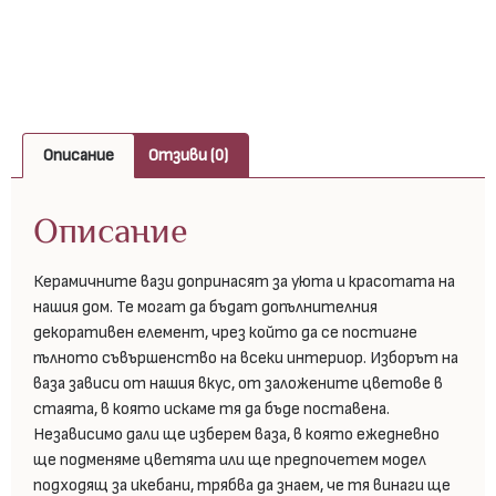
Описание
Отзиви (0)
Описание
Керамичните вази допринасят за уюта и красотата на
нашия дом. Те могат да бъдат допълнителния
декоративен елемент, чрез който да се постигне
пълното съвършенство на всеки интериор. Изборът на
ваза зависи от нашия вкус, от заложените цветове в
стаята, в която искаме тя да бъде поставена.
Независимо дали ще изберем ваза, в която ежедневно
ще подменяме цветята или ще предпочетем модел
подходящ за икебани, трябва да знаем, че тя винаги ще