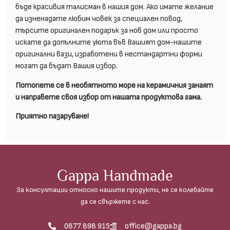
бъде красивия талисман в нашия дом. Ако имате желание
да изненадате любим човек за специален повод,
търсите оригинален подарък за нов дом или просто
искате да допълните уюта във Вашият дом-нашите
оригинални вази, изработени в нестандартни форми
могат да бъдат Вашия избор.
Потопете се в необятното море на керамичния занаят
и направете своя избор от нашата продуктова гама.
Приятно пазаруване!
Gappa Handmade
За консултации относно нашите продукти, не се колебайте
да се свържете с нас.
0877 898 915
office@gappa.bg