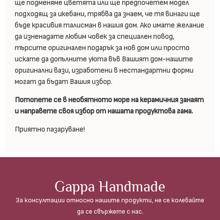
ще подменяме цветята или ще предпочетем модел
подходящ за икебани, трябва да знаем, че тя винаги ще
бъде красивия талисман в нашия дом. Ако имате желание
да изненадате любим човек за специален повод,
търсите оригинален подарък за нов дом или просто
искате да допълните уюта във Вашият дом-нашите
оригинални вази, изработени в нестандартни форми
могат да бъдат Вашия избор.
Потопете се в необятното море на керамичния занаят
и направете своя избор от нашата продуктова гама.
Приятно пазаруване!
Gappa Handmade
За консултации относно нашите продукти, не се колебайте
да се свържете с нас.