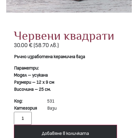
Червени квадрати
30.00
€
(58.70 лв.)
Ръчно изработена керамична ваза
Параметри:
Модел – усукана
Размери – 12 х 9 см
Височина – 25 см.
Код:
531
Категория
Вази
Добавяне в количката