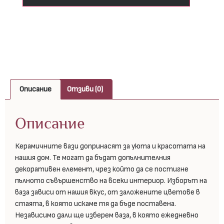
Описание
Отзиви (0)
Описание
Керамичните вази допринасят за уюта и красотата на
нашия дом. Те могат да бъдат допълнителния
декоративен елемент, чрез който да се постигне
пълното съвършенство на всеки интериор. Изборът на
ваза зависи от нашия вкус, от заложените цветове в
стаята, в която искаме тя да бъде поставена.
Независимо дали ще изберем ваза, в която ежедневно