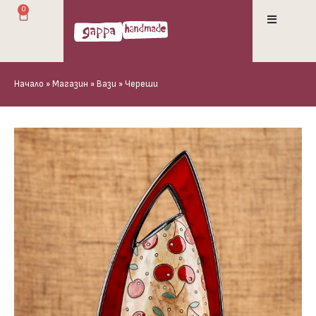
0
Начало
»
Магазин
»
Вази
»
Череши