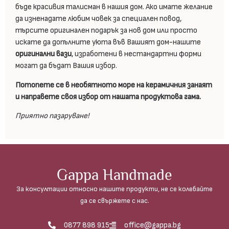
бъде красивия талисман в нашия дом. Ако имате желание
да изненадате любим човек за специален повод,
търсите оригинален подарък за нов дом или просто
искате да допълните уюта във Вашият дом-нашите
оригинални вази
, изработени в нестандартни форми
могат да бъдат Вашия избор.
Потопете се в необятното море на керамичния занаят
и направете своя избор от нашата продуктова гама.
Приятно пазаруване!
Gappa Handmade
За консултации относно нашите продукти, не се колебайте
да се свържете с нас.
0877 898 915
office@gappa.bg