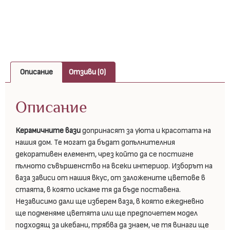
Описание
Отзиви (0)
Описание
Керамичните вази
допринасят за уюта и красотата на
нашия дом. Те могат да бъдат допълнителния
декоративен елемент, чрез който да се постигне
пълното съвършенство на всеки интериор. Изборът на
ваза зависи от нашия вкус, от заложените цветове в
стаята, в която искаме тя да бъде поставена.
Независимо дали ще изберем ваза, в която ежедневно
ще подменяме цветята или ще предпочетем модел
подходящ за икебани, трябва да знаем, че тя винаги ще