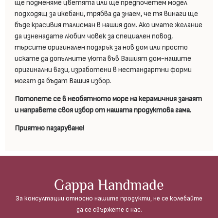
ще подменяме цветята или ще предпочетем модел
подходящ за икебани, трябва да знаем, че тя винаги ще
бъде красивия талисман в нашия дом. Ако имате желание
да изненадате любим човек за специален повод,
търсите оригинален подарък за нов дом или просто
искате да допълните уюта във Вашият дом-нашите
оригинални вази, изработени в нестандартни форми
могат да бъдат Вашия избор.
Потопете се в необятното море на керамичния занаят
и направете своя избор от нашата продуктова гама.
Приятно пазаруване!
Gappa Handmade
За консултации относно нашите продукти, не се колебайте
да се свържете с нас.