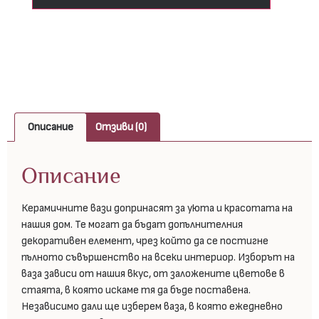
Описание
Отзиви (0)
Описание
Керамичните вази допринасят за уюта и красотата на
нашия дом. Те могат да бъдат допълнителния
декоративен елемент, чрез който да се постигне
пълното съвършенство на всеки интериор. Изборът на
ваза зависи от нашия вкус, от заложените цветове в
стаята, в която искаме тя да бъде поставена.
Независимо дали ще изберем ваза, в която ежедневно